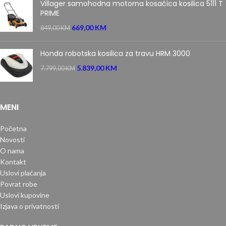
Villager samohodna motorna kosačica kosilica 5111 T
PRIME
669,00
KM
849,00
KM
Honda robotska kosilica za travu HRM 3000
5.839,00
KM
7.799,00
KM
MENI
Početna
Novosti
O nama
Kontakt
Uslovi plaćanja
Povrat robe
Uslovi kupovine
Izjava o privatnosti