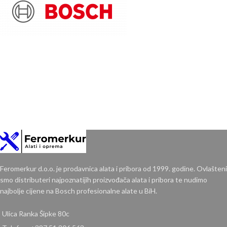
Feromerkur d.o.o. je prodavnica alata i pribora od 1999. godine. Ovlašteni
smo distributeri najpoznatijih proizvođača alata i pribora te nudimo
najbolje cijene na Bosch profesionalne alate u BiH.
Ulica Ranka Šipke 80c