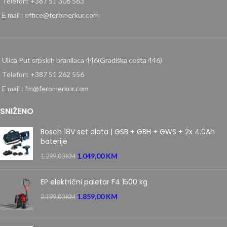
Telefon: +387 51 306 563
E mail : office@feromerkur.com
Ulica Put srpskih branilaca 446(Gradiška cesta 446)
Telefon: +387 51 262 556
E mail : fm@feromerkur.com
SNIŽENO
Bosch 18V set alata | GSB + GBH + GWS + 2x 4.0Ah
baterije
1.049,00
KM
1.299,00
KM
EP električni paletar F4 1500 kg
1.859,00
KM
2.199,00
KM