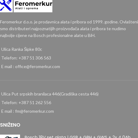
Feromerkur d.o.o. je prodavnica alata i pribora od 1999. godine. Ovlašteni
smo distributeri najpoznatijih proizvođača alata i pribora te nudimo
najbolje cijene na Bosch profesionalne alate u BiH.
Ulica Ranka Šipke 80c
Telefon: +387 51 306 563
E mail : office@feromerkur.com
Ulica Put srpskih branilaca 446(Gradiška cesta 446)
Telefon: +387 51 262 556
E mail : fm@feromerkur.com
SNIŽENO
Bosch 18V set alata | GSB + GBH + GWS + 2x 4.0Ah