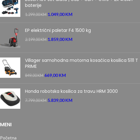
baterije
1.049,00
KM
1.299,00
KM
EP električni paletar F4 1500 kg
1.859,00
KM
2.199,00
KM
Villager samohodna motorna kosačica kosilica 5111 T
PRIME
669,00
KM
849,00
KM
Honda robotska kosilica za travu HRM 3000
5.839,00
KM
7.799,00
KM
MENI
Početna