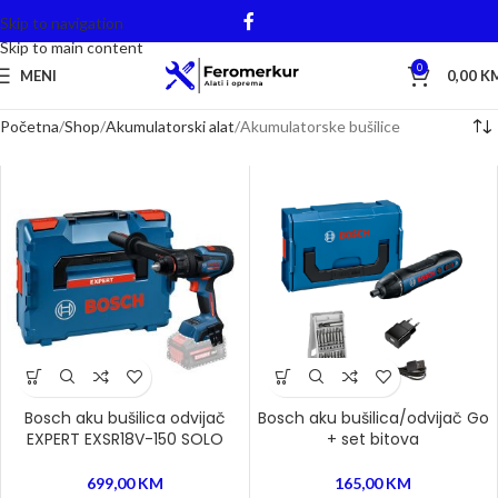
Skip to navigation
Skip to main content
0
MENI
0,00
K
Početna
Shop
Akumulatorski alat
Akumulatorske bušilice
Bosch aku bušilica odvijač
Bosch aku bušilica/odvijač Go
EXPERT EXSR18V-150 SOLO
+ set bitova
699,00
KM
165,00
KM