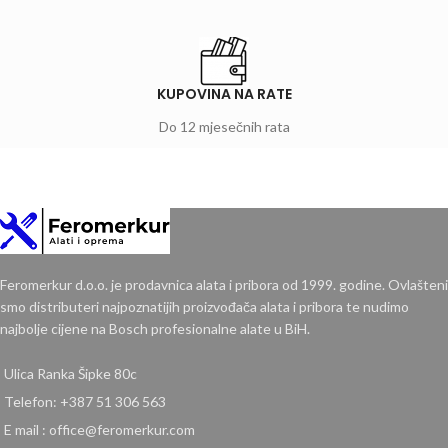
KUPOVINA NA RATE
Do 12 mjesečnih rata
Feromerkur d.o.o. je prodavnica alata i pribora od 1999. godine. Ovlašteni
smo distributeri najpoznatijih proizvođača alata i pribora te nudimo
najbolje cijene na Bosch profesionalne alate u BiH.
Ulica Ranka Šipke 80c
Telefon: +387 51 306 563
E mail : office@feromerkur.com