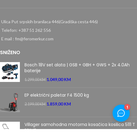
Ulica Put srpskih branilaca 446(Gradiška cesta 446)
Telefon: +387 51 262 556
E mail : fm@feromerkur.com
SNIŽENO
Bosch 18V set alata | GSB + GBH + GWS + 2x 4.0Ah
baterije
1.049,00
KM
1.299,00
KM
EP električni paletar F4 1500 kg
1.859,00
KM
2.199,00
KM
Villager samohodna motorna kosačica kosilica 5111 T
PRIME