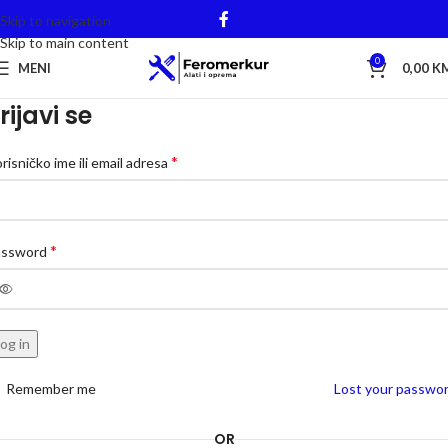
Skip to navigation
Skip to main content
0
MENI
0,00
K
rijavi se
*
risničko ime ili email adresa
*
assword
og in
Remember me
Lost your passwo
OR