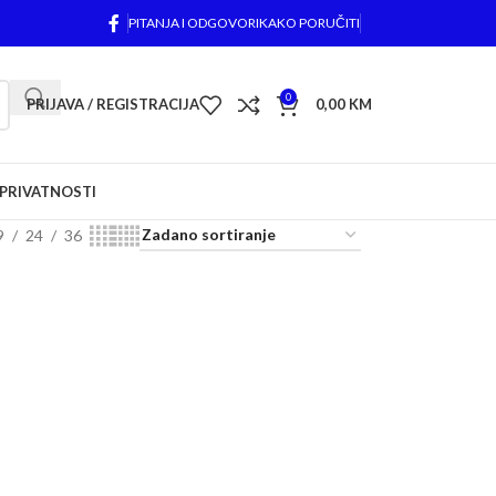
PITANJA I ODGOVORI
KAKO PORUČITI
0
PRIJAVA / REGISTRACIJA
0,00
KM
 PRIVATNOSTI
9
24
36