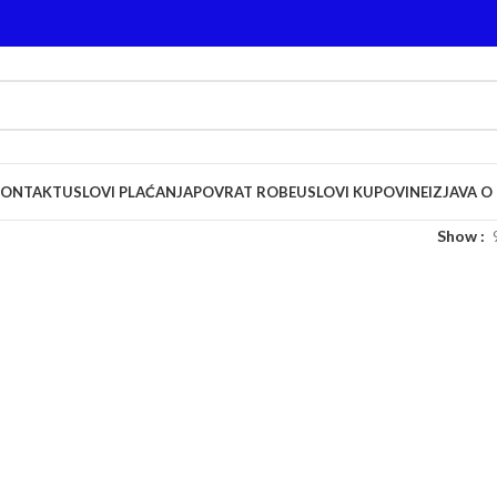
KONTAKT
USLOVI PLAĆANJA
POVRAT ROBE
USLOVI KUPOVINE
IZJAVA O
Show