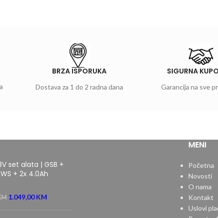
BRZA ISPORUKA
SIGURNA KUP
a
Dostava za 1 do 2 radna dana
Garancija na sve p
MENI
8V set alata | GSB +
Početna
WS + 2x 4.0Ah
Novosti
O nama
1.049,00
KM
Kontakt
KM
Uslovi pla