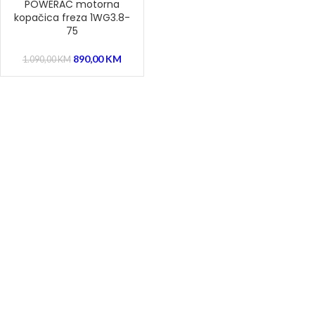
POWERAC motorna
kopačica freza 1WG3.8-
75
890,00
KM
1.090,00
KM