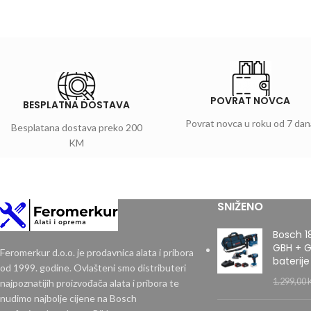
POVRAT NOVCA
BESPLATNA DOSTAVA
Povrat novca u roku od 7 dan
Besplatana dostava preko 200
KM
SNIŽENO
Bosch 1
GBH + G
Feromerkur d.o.o. je prodavnica alata i pribora
baterije
od 1999. godine. Ovlašteni smo distributeri
1.299,00
najpoznatijih proizvođača alata i pribora te
nudimo najbolje cijene na Bosch