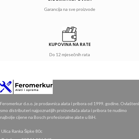
Garancija na sve proizvode
KUPOVINA NA RATE
Do 12 mjesečnih rata
Feromerkur d.o.o. je prodavnica alata i pribora od 1999. godine. Ovlašteni
smo distributeri najpoznatijih proizvođača alata i pribora te nudimo
najbolje cijene na Bosch profesionalne alate u BiH.
Ulica Ranka Šipke 80c