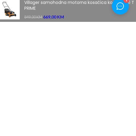
Villager samohodna motorna kosačica kosilica 5111 T
PRIME
669,00
KM
849,00
KM
Honda robotska kosilica za travu HRM 3000
5.839,00
KM
7.799,00
KM
MENI
Početna
Novosti
O nama
Kontakt
Uslovi plaćanja
Povrat robe
Uslovi kupovine
Izjava o privatnosti