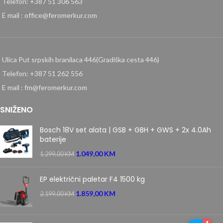
Telefon: +387 51 306 563
E mail : office@feromerkur.com
Ulica Put srpskih branilaca 446(Gradiška cesta 446)
Telefon: +387 51 262 556
E mail : fm@feromerkur.com
SNIŽENO
Bosch 18V set alata | GSB + GBH + GWS + 2x 4.0Ah
baterije
1.049,00
KM
1.299,00
KM
EP električni paletar F4 1500 kg
1.859,00
KM
2.199,00
KM