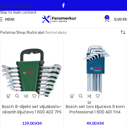
Skip to navigation
Skip to main content
0
MENI
0,00
K
Početna
Shop
Ručni alat
Setovi alata
Bosch 8-dijelni set viljuškasto-
Bosch set torx ključeva 9 kom
okastih ključeva 1 600 A02 7PS
Professional 1 600 A01 TH4
129,00
KM
49,00
KM