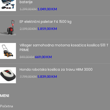
baterije
1.049,00
KM
1.299,00
KM
EP električni paletar F4 1500 kg
1.859,00
KM
2.199,00
KM
Villager samohodna motorna kosačica kosilica 5111 T
PRIME
669,00
KM
849,00
KM
Honda robotska kosilica za travu HRM 3000
5.839,00
KM
7.799,00
KM
MENI
Početna