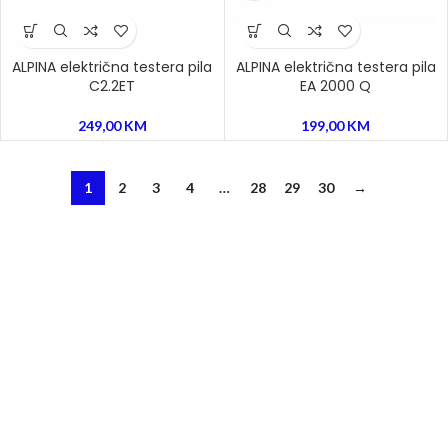
ALPINA električna testera pila
ALPINA električna testera pila
C2.2ET
EA 2000 Q
249,00
KM
199,00
KM
1
2
3
4
…
28
29
30
→