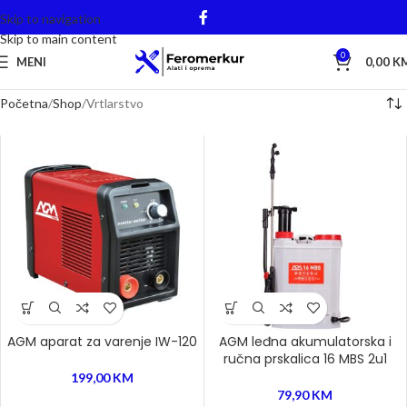
Skip to navigation
Skip to main content
0
MENI
0,00
K
Početna
Shop
Vrtlarstvo
AGM aparat za varenje IW-120
AGM leđna akumulatorska i
ručna prskalica 16 MBS 2u1
199,00
KM
79,90
KM