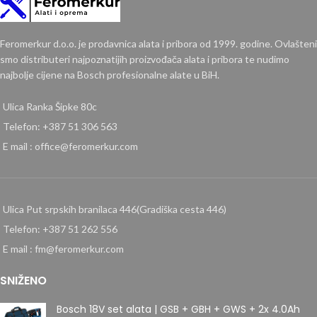
Feromerkur d.o.o. je prodavnica alata i pribora od 1999. godine. Ovlašteni
smo distributeri najpoznatijih proizvođača alata i pribora te nudimo
najbolje cijene na Bosch profesionalne alate u BiH.
Ulica Ranka Šipke 80c
Telefon: +387 51 306 563
E mail : office@feromerkur.com
Ulica Put srpskih branilaca 446(Gradiška cesta 446)
Telefon: +387 51 262 556
E mail : fm@feromerkur.com
SNIŽENO
Bosch 18V set alata | GSB + GBH + GWS + 2x 4.0Ah