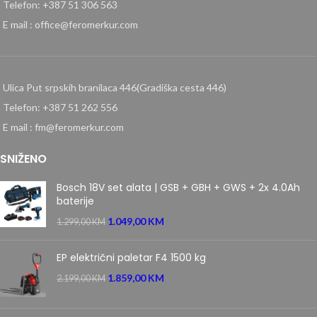
Telefon: +387 51 306 563
E mail : office@feromerkur.com
Ulica Put srpskih branilaca 446(Gradiška cesta 446)
Telefon: +387 51 262 556
E mail : fm@feromerkur.com
SNIŽENO
Bosch 18V set alata | GSB + GBH + GWS + 2x 4.0Ah
baterije
1.049,00
KM
1.299,00
KM
EP električni paletar F4 1500 kg
1.859,00
KM
2.199,00
KM