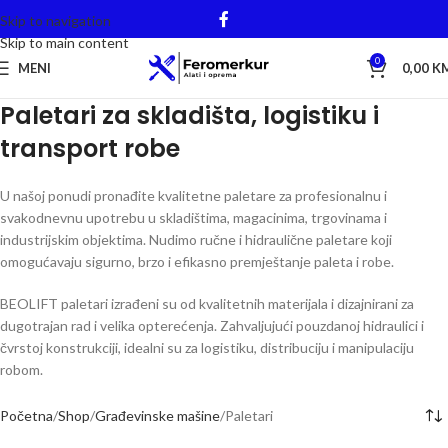
Skip to navigation
Skip to main content
0
MENI
0,00
K
Paletari za skladišta, logistiku i
transport robe
U našoj ponudi pronađite kvalitetne paletare za profesionalnu i
svakodnevnu upotrebu u skladištima, magacinima, trgovinama i
industrijskim objektima. Nudimo ručne i hidraulične paletare koji
omogućavaju sigurno, brzo i efikasno premještanje paleta i robe.
BEOLIFT paletari izrađeni su od kvalitetnih materijala i dizajnirani za
dugotrajan rad i velika opterećenja. Zahvaljujući pouzdanoj hidraulici i
čvrstoj konstrukciji, idealni su za logistiku, distribuciju i manipulaciju
robom.
Početna
Shop
Građevinske mašine
Paletari