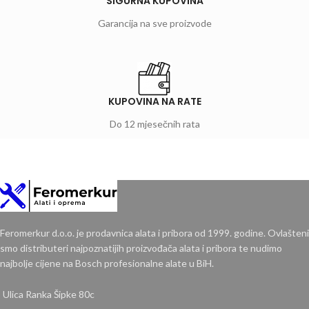
SIGURNA KUPOVINA
Garancija na sve proizvode
KUPOVINA NA RATE
Do 12 mjesečnih rata
Feromerkur d.o.o. je prodavnica alata i pribora od 1999. godine. Ovlašteni
smo distributeri najpoznatijih proizvođača alata i pribora te nudimo
najbolje cijene na Bosch profesionalne alate u BiH.
Ulica Ranka Šipke 80c