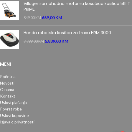
Villager samohodna motorna kosačica kosilica 5111 T
PRIME
669,00
KM
849,00
KM
Honda robotska kosilica za travu HRM 3000
5.839,00
KM
7.799,00
KM
MENI
Početna
Novosti
O nama
Kontakt
Uslovi plaćanja
Povrat robe
Uslovi kupovine
Izjava o privatnosti