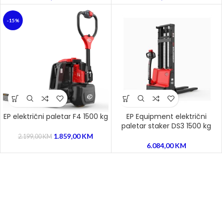
-15%
EP električni paletar F4 1500 kg
EP Equipment električni
paletar staker DS3 1500 kg
1.859,00
KM
2.199,00
KM
6.084,00
KM