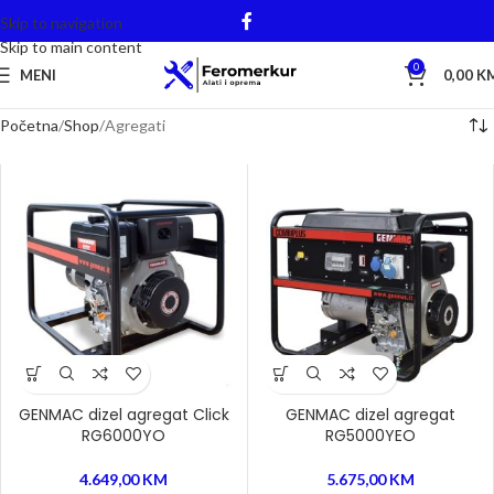
Skip to navigation
Skip to main content
0
MENI
0,00
K
Početna
Shop
Agregati
GENMAC dizel agregat Click
GENMAC dizel agregat
RG6000YO
RG5000YEO
4.649,00
KM
5.675,00
KM