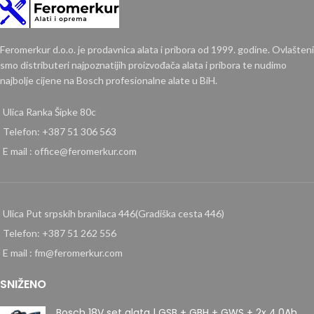
Feromerkur d.o.o. je prodavnica alata i pribora od 1999. godine. Ovlašteni
smo distributeri najpoznatijih proizvođača alata i pribora te nudimo
najbolje cijene na Bosch profesionalne alate u BiH.
Ulica Ranka Šipke 80c
Telefon: +387 51 306 563
E mail : office@feromerkur.com
Ulica Put srpskih branilaca 446(Gradiška cesta 446)
Telefon: +387 51 262 556
E mail : fm@feromerkur.com
SNIŽENO
Bosch 18V set alata | GSB + GBH + GWS + 2x 4.0Ah