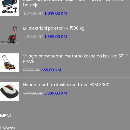
baterije
1.049,00
KM
1.299,00
KM
EP električni paletar F4 1500 kg
1.859,00
KM
2.199,00
KM
Villager samohodna motorna kosačica kosilica 5111 T
PRIME
669,00
KM
849,00
KM
Honda robotska kosilica za travu HRM 3000
5.839,00
KM
7.799,00
KM
MENI
Početna