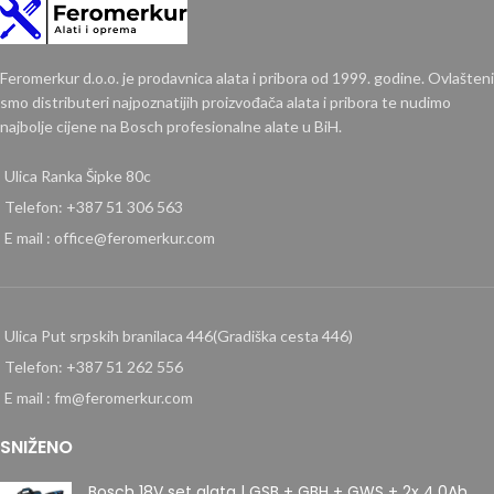
Feromerkur d.o.o. je prodavnica alata i pribora od 1999. godine. Ovlašteni
smo distributeri najpoznatijih proizvođača alata i pribora te nudimo
najbolje cijene na Bosch profesionalne alate u BiH.
Ulica Ranka Šipke 80c
Telefon: +387 51 306 563
E mail : office@feromerkur.com
Ulica Put srpskih branilaca 446(Gradiška cesta 446)
Telefon: +387 51 262 556
E mail : fm@feromerkur.com
SNIŽENO
Bosch 18V set alata | GSB + GBH + GWS + 2x 4.0Ah