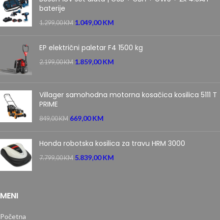
baterije
1.049,00
KM
1.299,00
KM
EP električni paletar F4 1500 kg
1.859,00
KM
2.199,00
KM
Villager samohodna motorna kosačica kosilica 5111 T
PRIME
669,00
KM
849,00
KM
Honda robotska kosilica za travu HRM 3000
5.839,00
KM
7.799,00
KM
MENI
Početna