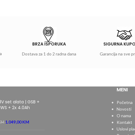
BRZA ISPORUKA
SIGURNA KUP
a
Dostava za 1 do 2 radna dana
Garancija na sve p
MENI
8V set alata | GSB +
Početna
WS + 2x 4.0Ah
Novosti
O nama
1.049,00
KM
Kontakt
KM
Uslovi pla