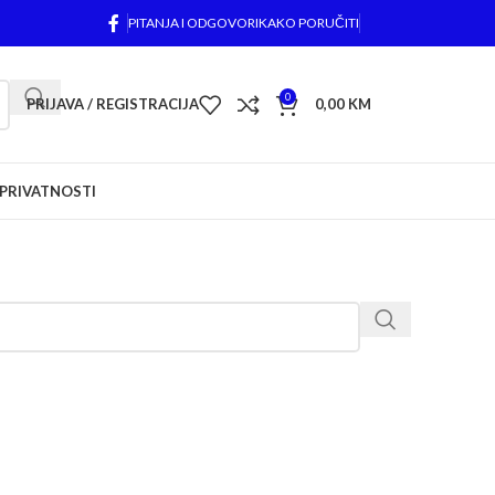
PITANJA I ODGOVORI
KAKO PORUČITI
0
PRIJAVA / REGISTRACIJA
0,00
KM
 PRIVATNOSTI