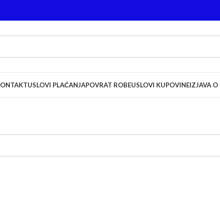
KONTAKT
USLOVI PLAĆANJA
POVRAT ROBE
USLOVI KUPOVINE
IZJAVA O