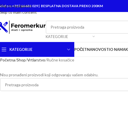
Skip to navigation
elefon: +387 66 686 029 | BESPLATNA DOSTAVA PREKO 200KM
Skip to main content
KATEGORIJE
KATEGORIJE
POČETNA
NOVOSTI
O NAMA
Početna
Shop
Vrtlarstvo
Ručne kosačice
Nisu pronađeni proizvodi koji odgovaraju vašem odabiru.