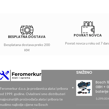
POVRAT NOVCA
BESPLATNA DOSTAVA
Povrat novca u roku od 7 dan
Besplatana dostava preko 200
KM
SNIŽENO
Bosch 1
GBH + G
Feromerkur d.o.o. je prodavnica alata i pribora
baterije
od 1999. godine. Ovlašteni smo distributeri
1.299,00
najpoznatijih proizvođača alata i pribora te
nudimo najbolje cijene na Bosch