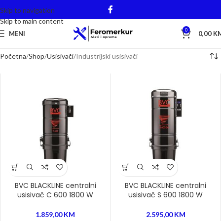
Skip to navigation
Skip to main content
0
MENI
0,00
K
Početna
Shop
Usisivači
Industrijski usisivači
BVC BLACKLINE centralni
BVC BLACKLINE centralni
usisivač C 600 1800 W
usisivač S 600 1800 W
1.859,00
KM
2.595,00
KM