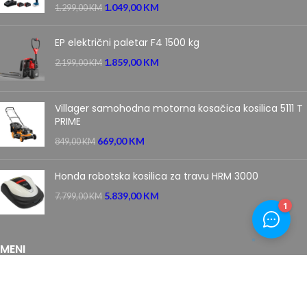
1.049,00
KM
1.299,00
KM
EP električni paletar F4 1500 kg
1.859,00
KM
2.199,00
KM
Villager samohodna motorna kosačica kosilica 5111 T
PRIME
669,00
KM
849,00
KM
Honda robotska kosilica za travu HRM 3000
5.839,00
KM
7.799,00
KM
MENI
Početna
Novosti