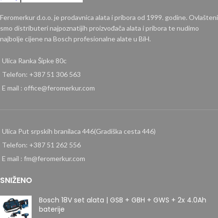
Feromerkur d.o.o. je prodavnica alata i pribora od 1999. godine. Ovlašteni
smo distributeri najpoznatijih proizvođača alata i pribora te nudimo
najbolje cijene na Bosch profesionalne alate u BiH.
Ulica Ranka Šipke 80c
Telefon: +387 51 306 563
E mail : office@feromerkur.com
Ulica Put srpskih branilaca 446(Gradiška cesta 446)
Telefon: +387 51 262 556
E mail : fm@feromerkur.com
SNIŽENO
Bosch 18V set alata | GSB + GBH + GWS + 2x 4.0Ah
baterije