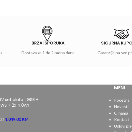
BRZA ISPORUKA
SIGURNA KUP
a
Dostava za 1 do 2 radna dana
Garancija na sve p
MENI
8V set alata | GSB +
Početna
WS + 2x 4.0Ah
Novosti
O nama
1.049,00
KM
Kontakt
KM
Uslovi pla