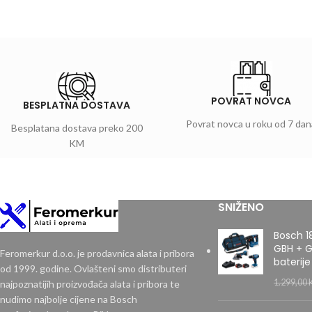
POVRAT NOVCA
BESPLATNA DOSTAVA
Povrat novca u roku od 7 dan
Besplatana dostava preko 200
KM
SNIŽENO
Bosch 1
GBH + G
Feromerkur d.o.o. je prodavnica alata i pribora
baterije
od 1999. godine. Ovlašteni smo distributeri
1.299,00
najpoznatijih proizvođača alata i pribora te
nudimo najbolje cijene na Bosch