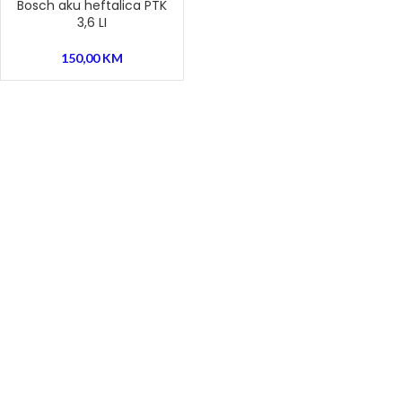
Bosch aku heftalica PTK
3,6 LI
150,00
KM