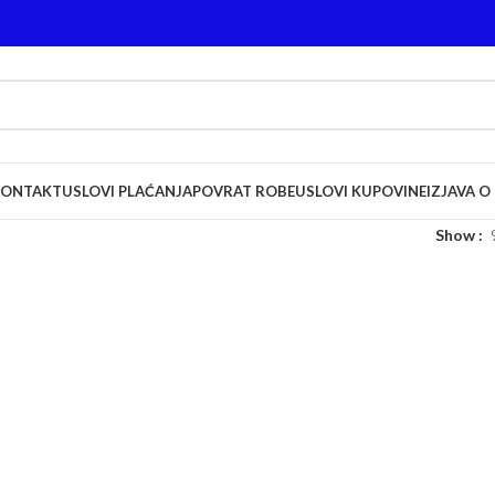
KONTAKT
USLOVI PLAĆANJA
POVRAT ROBE
USLOVI KUPOVINE
IZJAVA O
Show