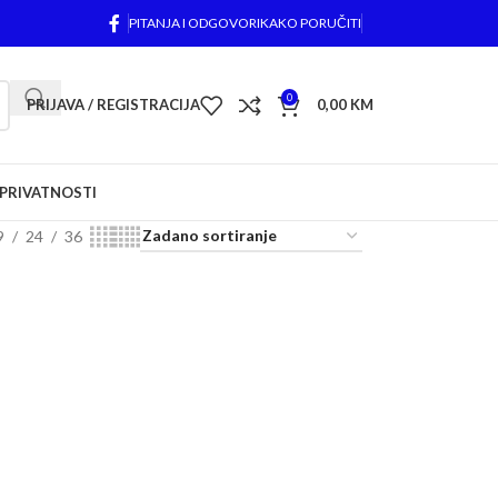
PITANJA I ODGOVORI
KAKO PORUČITI
0
PRIJAVA / REGISTRACIJA
0,00
KM
 PRIVATNOSTI
9
24
36