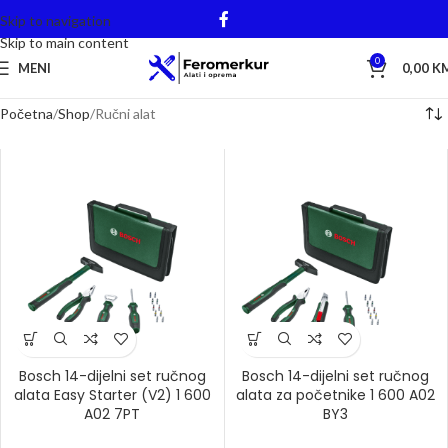
Skip to navigation
Skip to main content
0
MENI
0,00
K
Početna
Shop
Ručni alat
Bosch 14-dijelni set ručnog
Bosch 14-dijelni set ručnog
alata Easy Starter (V2) 1 600
alata za početnike 1 600 A02
A02 7PT
BY3