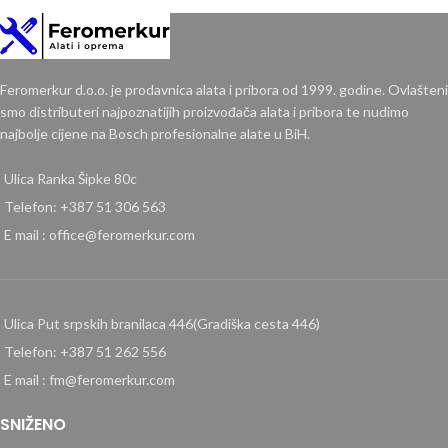
Feromerkur d.o.o. je prodavnica alata i pribora od 1999. godine. Ovlašteni
smo distributeri najpoznatijih proizvođača alata i pribora te nudimo
najbolje cijene na Bosch profesionalne alate u BiH.
Ulica Ranka Šipke 80c
Telefon: +387 51 306 563
E mail : office@feromerkur.com
Ulica Put srpskih branilaca 446(Gradiška cesta 446)
Telefon: +387 51 262 556
E mail : fm@feromerkur.com
SNIŽENO