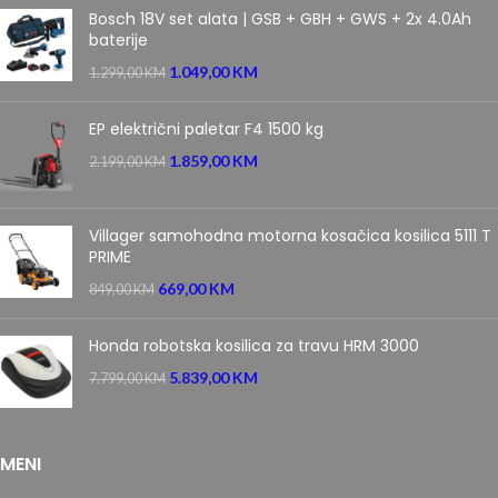
Bosch 18V set alata | GSB + GBH + GWS + 2x 4.0Ah
baterije
1.049,00
KM
1.299,00
KM
EP električni paletar F4 1500 kg
1.859,00
KM
2.199,00
KM
Villager samohodna motorna kosačica kosilica 5111 T
PRIME
669,00
KM
849,00
KM
Honda robotska kosilica za travu HRM 3000
5.839,00
KM
7.799,00
KM
MENI