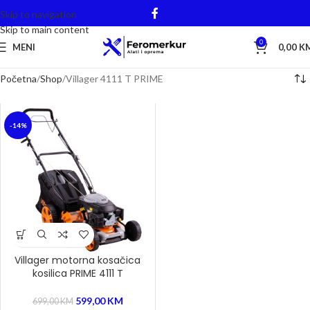
Skip to navigation
Skip to main content
0
MENI
0,00
K
Početna
Shop
Villager 4111 T PRIME
-14%
Villager motorna kosačica
kosilica PRIME 4111 T
599,00
KM
699,00
KM