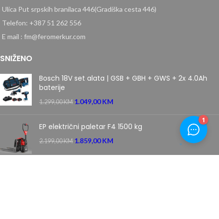
Ulica Put srpskih branilaca 446(Gradiška cesta 446)
Telefon: +387 51 262 556
E mail : fm@feromerkur.com
SNIŽENO
Bosch 18V set alata | GSB + GBH + GWS + 2x 4.0Ah
baterije
1.049,00
KM
1.299,00
KM
EP električni paletar F4 1500 kg
1.859,00
KM
2.199,00
KM
Villager samohodna motorna kosačica kosilica 5111 T
PRIME
669,00
KM
849,00
KM