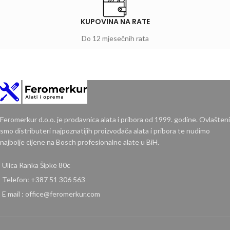
KUPOVINA NA RATE
Do 12 mjesečnih rata
Feromerkur d.o.o. je prodavnica alata i pribora od 1999. godine. Ovlašteni
smo distributeri najpoznatijih proizvođača alata i pribora te nudimo
najbolje cijene na Bosch profesionalne alate u BiH.
Ulica Ranka Šipke 80c
Telefon: +387 51 306 563
E mail : office@feromerkur.com