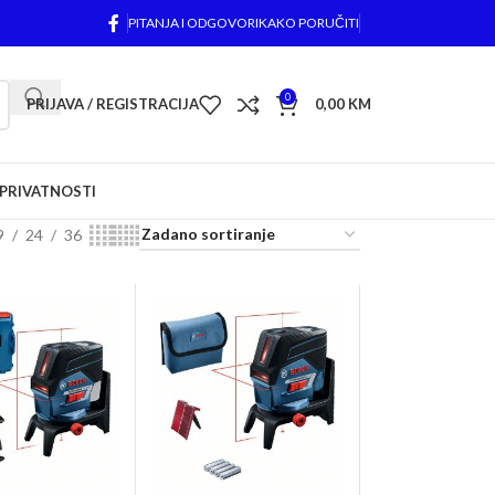
PITANJA I ODGOVORI
KAKO PORUČITI
0
PRIJAVA / REGISTRACIJA
0,00
KM
 PRIVATNOSTI
9
24
36