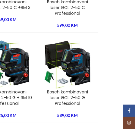
 kombinovani
Bosch kombinovani
L 2-50 C +BM 3
laser GCL 2-50 C
Professional
69,00
KM
599,00
KM
 kombinovani
Bosch kombinovani
 2-50 G + RM 10
laser GCL 2-50 G
fessional
Professional
Face
25,00
KM
589,00
KM
Insta