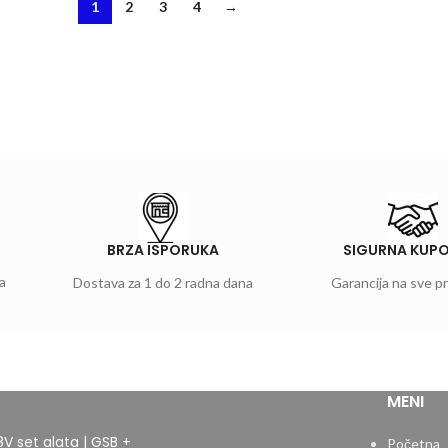
1
2
3
4
→
BRZA ISPORUKA
SIGURNA KUP
a
Dostava za 1 do 2 radna dana
Garancija na sve p
MENI
8V set alata | GSB +
Početna