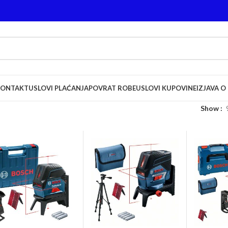
KONTAKT
USLOVI PLAĆANJA
POVRAT ROBE
USLOVI KUPOVINE
IZJAVA O
Show