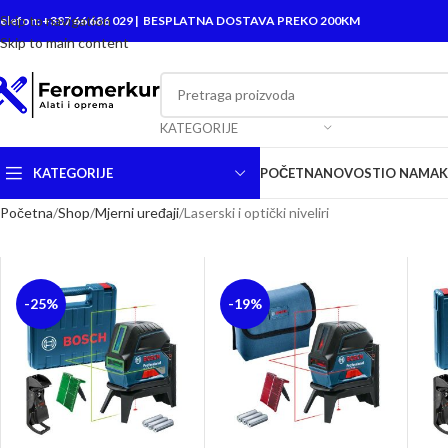
Skip to navigation
elefon: +387 66 686 029 | BESPLATNA DOSTAVA PREKO 200KM
Skip to main content
KATEGORIJE
KATEGORIJE
POČETNA
NOVOSTI
O NAMA
Početna
Shop
Mjerni uređaji
Laserski i optički niveliri
-25%
-19%