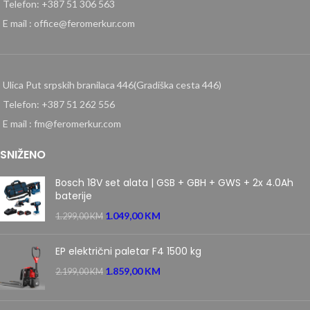
Telefon: +387 51 306 563
E mail : office@feromerkur.com
Ulica Put srpskih branilaca 446(Gradiška cesta 446)
Telefon: +387 51 262 556
E mail : fm@feromerkur.com
SNIŽENO
Bosch 18V set alata | GSB + GBH + GWS + 2x 4.0Ah
baterije
1.049,00
KM
1.299,00
KM
EP električni paletar F4 1500 kg
1.859,00
KM
2.199,00
KM