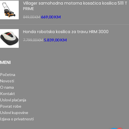
Villager samohodna motorna kosačica kosilica 5111 T
PRIME
669,00
KM
849,00
KM
Honda robotska kosilica za travu HRM 3000
5.839,00
KM
7.799,00
KM
MENI
Početna
Novosti
O nama
Kontakt
Uslovi plaćanja
Povrat robe
Uslovi kupovine
Izjava o privatnosti