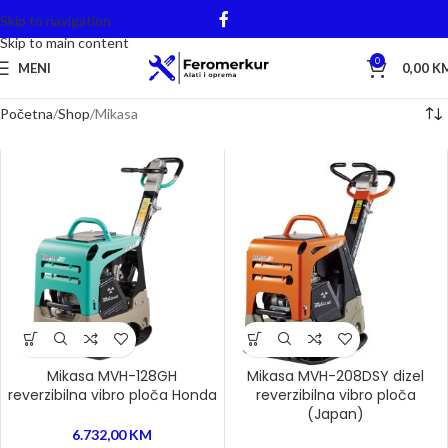
Skip to navigation
Skip to main content
0
MENI
0,00
K
Početna
Shop
Mikasa
Mikasa MVH-128GH
Mikasa MVH-208DSY dizel
reverzibilna vibro ploča Honda
reverzibilna vibro ploča
(Japan)
6.732,00
KM