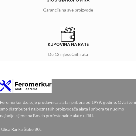
Garancija na sve proizvode
KUPOVINA NA RATE
Do 12 mjesečnih rata
Feromerkur d.o.o. je prodavnica alata i pribora od 1999. godine. Ovlašteni
smo distributeri najpoznatijih proizvođača alata i pribora te nudimo
najbolje cijene na Bosch profesionalne alate u BiH.
Ulica Ranka Šipke 80c