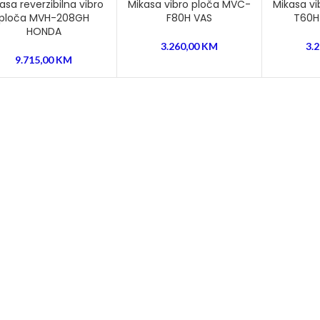
asa reverzibilna vibro
Mikasa vibro ploča MVC-
Mikasa v
ploča MVH-208GH
F80H VAS
T60H
HONDA
3.260,00
KM
3.
9.715,00
KM