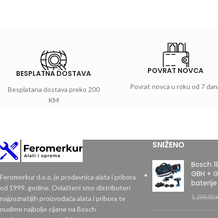
POVRAT NOVCA
BESPLATNA DOSTAVA
Povrat novca u roku od 7 dan
Besplatana dostava preko 200
KM
SNIŽENO
Bosch 1
GBH + G
Feromerkur d.o.o. je prodavnica alata i pribora
baterije
od 1999. godine. Ovlašteni smo distributeri
1.299,00
najpoznatijih proizvođača alata i pribora te
nudimo najbolje cijene na Bosch