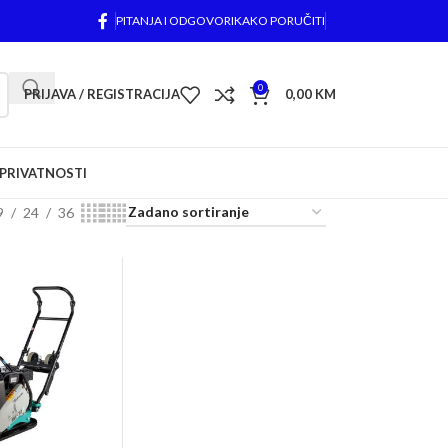
PITANJA I ODGOVORI
KAKO PORUČITI
0
PRIJAVA / REGISTRACIJA
0,00
KM
 PRIVATNOSTI
9
24
36