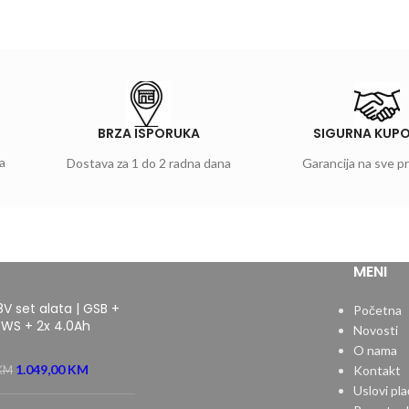
BRZA ISPORUKA
SIGURNA KUP
a
Dostava za 1 do 2 radna dana
Garancija na sve p
MENI
8V set alata | GSB +
Početna
WS + 2x 4.0Ah
Novosti
O nama
1.049,00
KM
Kontakt
KM
Uslovi pla