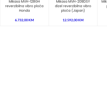
Mikasa MVH-128GH
Mikasa MVH-208DSY
Mik
reverzibilna vibro ploča
dizel reverzibilna vibro
Honda
ploča (Japan)
6.732,00
KM
12.592,00
KM