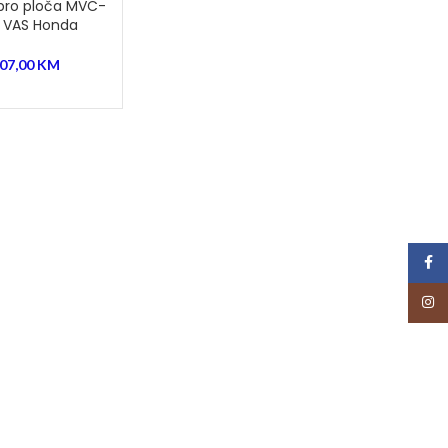
ibro ploča MVC-
 VAS Honda
207,00
KM
Face
Insta