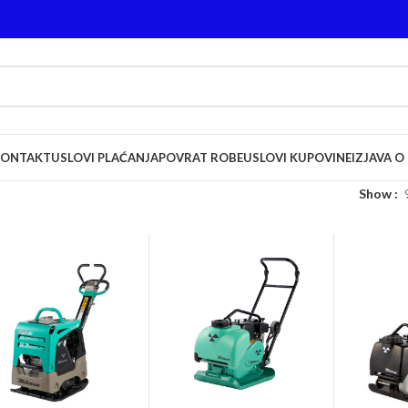
KONTAKT
USLOVI PLAĆANJA
POVRAT ROBE
USLOVI KUPOVINE
IZJAVA O
Show