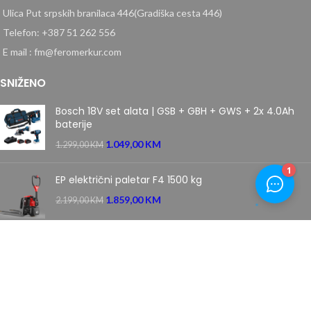
Ulica Put srpskih branilaca 446(Gradiška cesta 446)
Telefon: +387 51 262 556
E mail : fm@feromerkur.com
SNIŽENO
Bosch 18V set alata | GSB + GBH + GWS + 2x 4.0Ah
baterije
1.049,00
KM
1.299,00
KM
EP električni paletar F4 1500 kg
1.859,00
KM
2.199,00
KM
Villager samohodna motorna kosačica kosilica 5111 T
PRIME
669,00
KM
849,00
KM