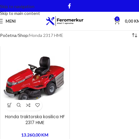
Skip to navigation
Skip to main content
0
MENI
0,00
K
Početna
Shop
Honda 2317 HME
Honda traktorska kosilica HF
2317 HME
13.260,00
KM