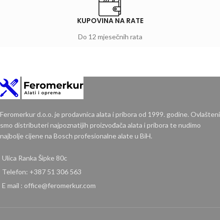
KUPOVINA NA RATE
Do 12 mjesečnih rata
Feromerkur d.o.o. je prodavnica alata i pribora od 1999. godine. Ovlašteni
smo distributeri najpoznatijih proizvođača alata i pribora te nudimo
najbolje cijene na Bosch profesionalne alate u BiH.
Ulica Ranka Šipke 80c
Telefon: +387 51 306 563
E mail : office@feromerkur.com