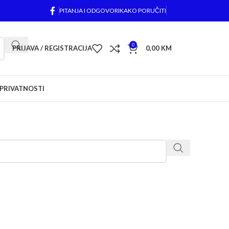
PITANJA I ODGOVORI
KAKO PORUČITI
0
PRIJAVA / REGISTRACIJA
0,00
KM
 PRIVATNOSTI