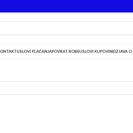
KONTAKT
USLOVI PLAĆANJA
POVRAT ROBE
USLOVI KUPOVINE
IZJAVA O