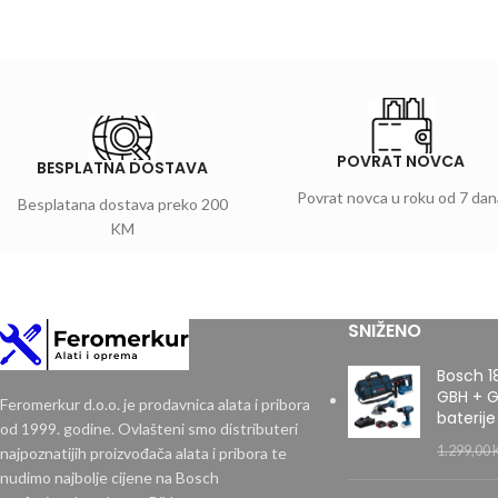
POVRAT NOVCA
BESPLATNA DOSTAVA
Povrat novca u roku od 7 dan
Besplatana dostava preko 200
KM
SNIŽENO
Bosch 1
GBH + G
Feromerkur d.o.o. je prodavnica alata i pribora
baterije
od 1999. godine. Ovlašteni smo distributeri
1.299,00
najpoznatijih proizvođača alata i pribora te
nudimo najbolje cijene na Bosch