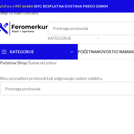
Skip to navigation
elefon: +387 66 686 029 | BESPLATNA DOSTAVA PREKO 200KM
Skip to main content
KATEGORIJE
KATEGORIJE
POČETNA
NOVOSTI
O NAMA
Početna
Shop
Šumarski pribor
Nisu pronađeni proizvodi koji odgovaraju vašem odabiru.