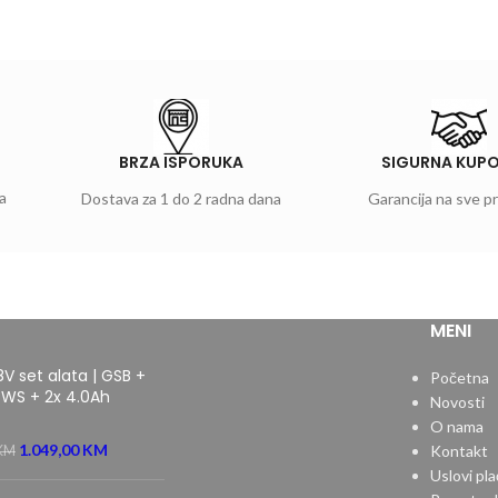
BRZA ISPORUKA
SIGURNA KUP
a
Dostava za 1 do 2 radna dana
Garancija na sve p
MENI
8V set alata | GSB +
Početna
WS + 2x 4.0Ah
Novosti
O nama
1.049,00
KM
Kontakt
KM
Uslovi pla