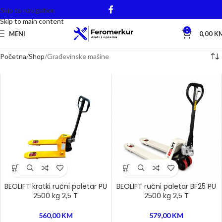
Skip to navigation
Skip to main content
0
MENI
0,00
K
Početna
Shop
Građevinske mašine
BEOLIFT kratki ručni paletar PU
BEOLIFT ručni paletar BF25 PU
2500 kg 2,5 T
2500 kg 2,5 T
560,00
KM
579,00
KM