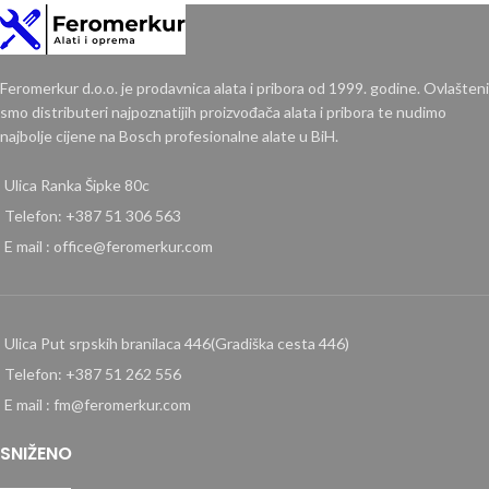
Feromerkur d.o.o. je prodavnica alata i pribora od 1999. godine. Ovlašteni
smo distributeri najpoznatijih proizvođača alata i pribora te nudimo
najbolje cijene na Bosch profesionalne alate u BiH.
Ulica Ranka Šipke 80c
Telefon: +387 51 306 563
E mail : office@feromerkur.com
Ulica Put srpskih branilaca 446(Gradiška cesta 446)
Telefon: +387 51 262 556
E mail : fm@feromerkur.com
SNIŽENO