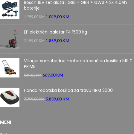
Bosch 18V set alata | GSB + GBH + GWS + 2x 4.0Ah
baterije
1.049,00
KM
1.299,00
KM
EP električni paletar F4 1500 kg
1.859,00
KM
2.199,00
KM
Villager samohodna motorna kosačica kosilica 5111 T
PRIME
669,00
KM
849,00
KM
Honda robotska kosilica za travu HRM 3000
5.839,00
KM
7.799,00
KM
MENI