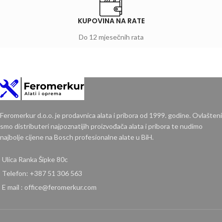
KUPOVINA NA RATE
Do 12 mjesečnih rata
Feromerkur d.o.o. je prodavnica alata i pribora od 1999. godine. Ovlašteni
smo distributeri najpoznatijih proizvođača alata i pribora te nudimo
najbolje cijene na Bosch profesionalne alate u BiH.
Ulica Ranka Šipke 80c
Telefon: +387 51 306 563
E mail : office@feromerkur.com