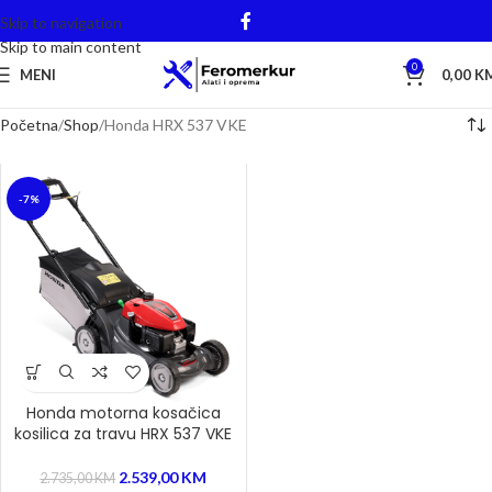
Skip to navigation
Skip to main content
0
MENI
0,00
K
Početna
Shop
Honda HRX 537 VKE
-7%
Honda motorna kosačica
kosilica za travu HRX 537 VKE
2.539,00
KM
2.735,00
KM