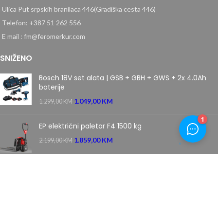
Ulica Put srpskih branilaca 446(Gradiška cesta 446)
Telefon: +387 51 262 556
E mail : fm@feromerkur.com
SNIŽENO
Bosch 18V set alata | GSB + GBH + GWS + 2x 4.0Ah
baterije
1.049,00
KM
1.299,00
KM
EP električni paletar F4 1500 kg
1.859,00
KM
2.199,00
KM
Villager samohodna motorna kosačica kosilica 5111 T
PRIME
669,00
KM
849,00
KM