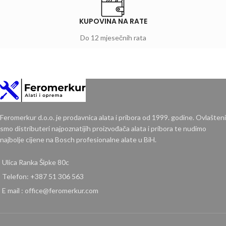
KUPOVINA NA RATE
Do 12 mjesečnih rata
Feromerkur d.o.o. je prodavnica alata i pribora od 1999. godine. Ovlašteni
smo distributeri najpoznatijih proizvođača alata i pribora te nudimo
najbolje cijene na Bosch profesionalne alate u BiH.
Ulica Ranka Šipke 80c
Telefon: +387 51 306 563
E mail : office@feromerkur.com