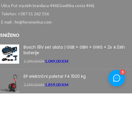
Ulica Put srpskih branilaca 446(Gradiška cesta 446)
Telefon: +387 51 262 556
E mail : fm@feromerkur.com
SNIŽENO
Bosch 18V set alata | GSB + GBH + GWS + 2x 4.0Ah
baterije
1.049,00
KM
1.299,00
KM
EP električni paletar F4 1500 kg
1.859,00
KM
2.199,00
KM
Villager samohodna motorna kosačica kosilica 5111 T
PRIME
669,00
KM
849,00
KM