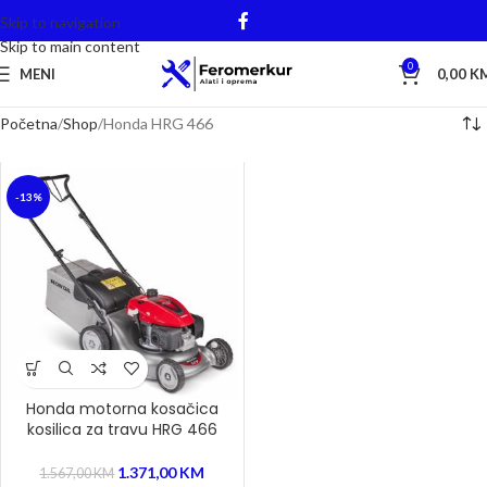
Skip to navigation
Skip to main content
0
MENI
0,00
K
Početna
Shop
Honda HRG 466
-13%
Honda motorna kosačica
kosilica za travu HRG 466
1.371,00
KM
1.567,00
KM