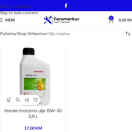
Skip to navigation
Skip to main content
0
MENI
0,00
K
Početna
Shop
Vrtlarstvo
Ulja i maziva
Honda motorno ulje 10W-30
0,6 L
17,00
KM