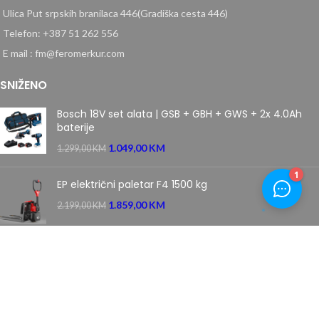
Ulica Put srpskih branilaca 446(Gradiška cesta 446)
Telefon: +387 51 262 556
E mail : fm@feromerkur.com
SNIŽENO
Bosch 18V set alata | GSB + GBH + GWS + 2x 4.0Ah
baterije
1.049,00
KM
1.299,00
KM
EP električni paletar F4 1500 kg
1.859,00
KM
2.199,00
KM
Villager samohodna motorna kosačica kosilica 5111 T
PRIME
669,00
KM
849,00
KM