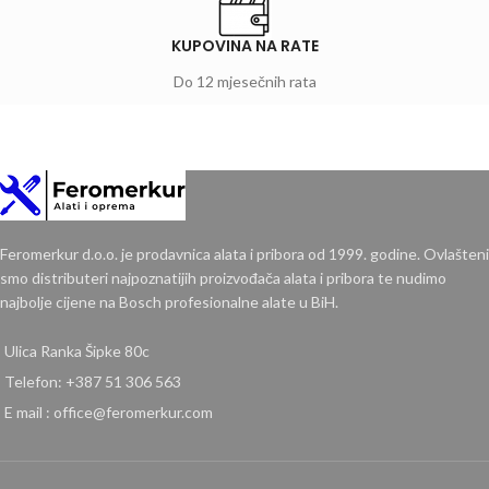
KUPOVINA NA RATE
Do 12 mjesečnih rata
Feromerkur d.o.o. je prodavnica alata i pribora od 1999. godine. Ovlašteni
smo distributeri najpoznatijih proizvođača alata i pribora te nudimo
najbolje cijene na Bosch profesionalne alate u BiH.
Ulica Ranka Šipke 80c
Telefon: +387 51 306 563
E mail : office@feromerkur.com