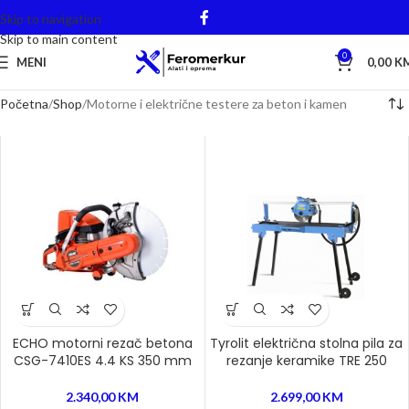
Skip to navigation
Skip to main content
0
MENI
0,00
K
Početna
Shop
Motorne i električne testere za beton i kamen
ECHO motorni rezač betona
Tyrolit električna stolna pila za
CSG-7410ES 4.4 KS 350 mm
rezanje keramike TRE 250
2.340,00
KM
2.699,00
KM