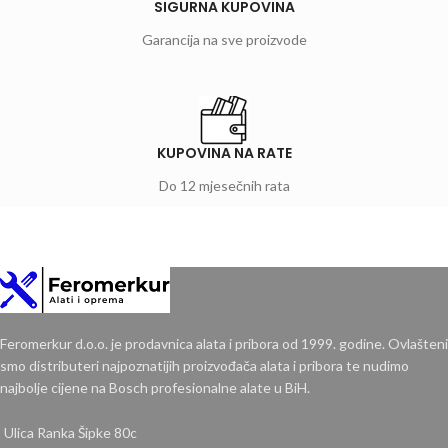
SIGURNA KUPOVINA
Garancija na sve proizvode
KUPOVINA NA RATE
Do 12 mjesečnih rata
Feromerkur d.o.o. je prodavnica alata i pribora od 1999. godine. Ovlašteni
smo distributeri najpoznatijih proizvođača alata i pribora te nudimo
najbolje cijene na Bosch profesionalne alate u BiH.
Ulica Ranka Šipke 80c