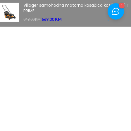
Villager samohodna motorna kosačica kosilica 5111 T
PRIME
669,00
KM
849,00
KM
Honda robotska kosilica za travu HRM 3000
5.839,00
KM
7.799,00
KM
MENI
Početna
Novosti
O nama
Kontakt
Uslovi plaćanja
Povrat robe
Uslovi kupovine
Izjava o privatnosti