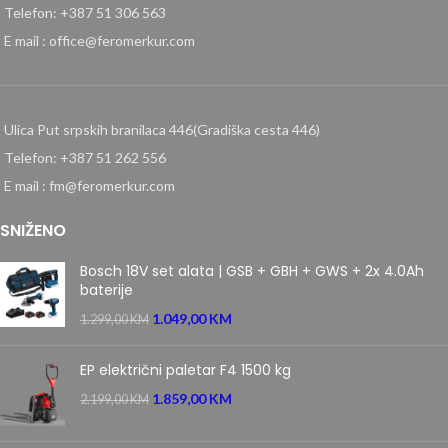
Telefon: +387 51 306 563
E mail : office@feromerkur.com
Ulica Put srpskih branilaca 446(Gradiška cesta 446)
Telefon: +387 51 262 556
E mail : fm@feromerkur.com
SNIŽENO
Bosch 18V set alata | GSB + GBH + GWS + 2x 4.0Ah
baterije
1.049,00
KM
1.299,00
KM
EP električni paletar F4 1500 kg
1.859,00
KM
2.199,00
KM