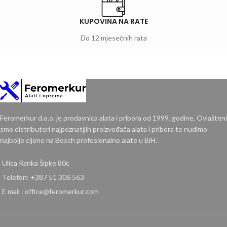
KUPOVINA NA RATE
Do 12 mjesečnih rata
Feromerkur d.o.o. je prodavnica alata i pribora od 1999. godine. Ovlašteni
smo distributeri najpoznatijih proizvođača alata i pribora te nudimo
najbolje cijene na Bosch profesionalne alate u BiH.
Ulica Ranka Šipke 80c
Telefon: +387 51 306 563
E mail : office@feromerkur.com