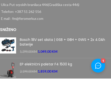
Ulica Put srpskih branilaca 446(Gradiška cesta 446)
Telefon: +387 51 262 556
E mail : fm@feromerkur.com
SNIŽENO
Bosch 18V set alata | GSB + GBH + GWS + 2x 4.0Ah
baterije
1.049,00
KM
1.299,00
KM
EP električni paletar F4 1500 kg
1.859,00
KM
2.199,00
KM
Villager samohodna motorna kosačica kosilica 5111 T
PRIME
669,00
KM
849,00
KM