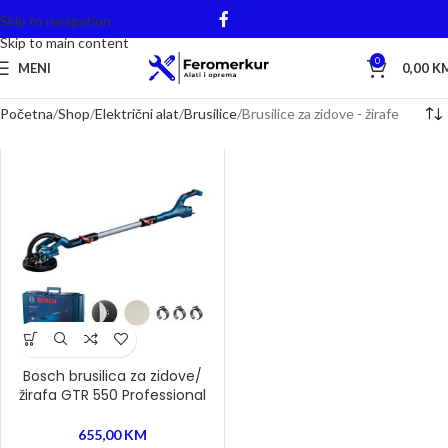
Skip to navigation
Skip to main content
0
MENI
0,00
K
Početna
Shop
Električni alat
Brusilice
Brusilice za zidove - žirafe
Bosch brusilica za zidove/
žirafa GTR 550 Professional
655,00
KM