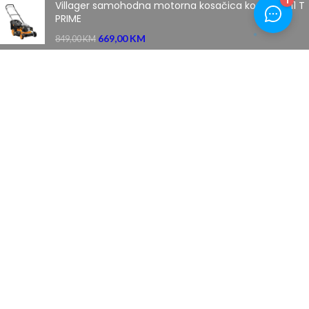
Villager samohodna motorna kosačica kosilica 5111 T
PRIME
669,00
KM
849,00
KM
Honda robotska kosilica za travu HRM 3000
5.839,00
KM
7.799,00
KM
MENI
Početna
Novosti
O nama
Kontakt
Uslovi plaćanja
Povrat robe
Uslovi kupovine
Izjava o privatnosti