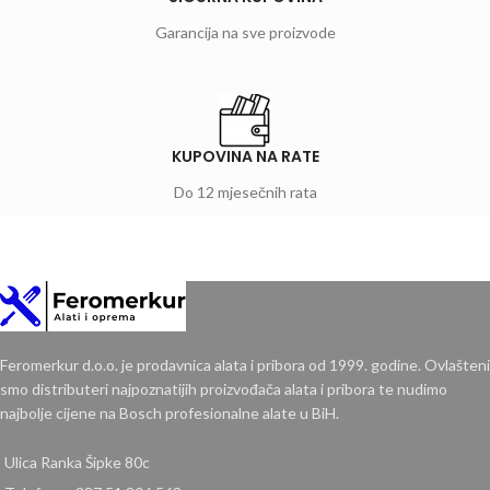
Garancija na sve proizvode
KUPOVINA NA RATE
Do 12 mjesečnih rata
Feromerkur d.o.o. je prodavnica alata i pribora od 1999. godine. Ovlašteni
smo distributeri najpoznatijih proizvođača alata i pribora te nudimo
najbolje cijene na Bosch profesionalne alate u BiH.
Ulica Ranka Šipke 80c