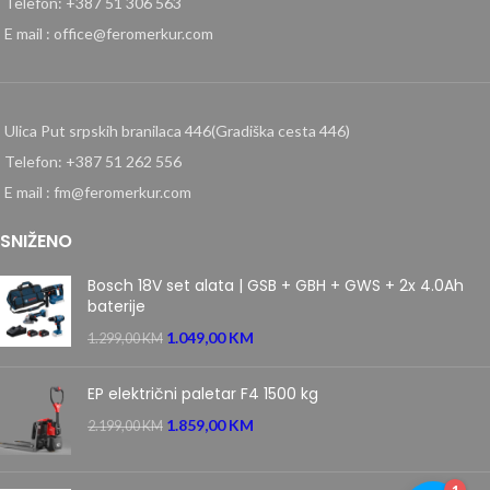
Telefon: +387 51 306 563
E mail : office@feromerkur.com
Ulica Put srpskih branilaca 446(Gradiška cesta 446)
Telefon: +387 51 262 556
E mail : fm@feromerkur.com
SNIŽENO
Bosch 18V set alata | GSB + GBH + GWS + 2x 4.0Ah
baterije
1.049,00
KM
1.299,00
KM
EP električni paletar F4 1500 kg
1.859,00
KM
2.199,00
KM