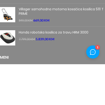
Villager samohodna motorna kosačica kosilica 5111 T
PRIME
669,00
KM
849,00
KM
Honda robotska kosilica za travu HRM 3000
5.839,00
KM
7.799,00
KM
MENI
Početna
Novosti
O nama
Kontakt
Uslovi plaćanja
Povrat robe
Uslovi kupovine
Izjava o privatnosti