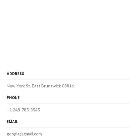
ADDRESS
New York St. East Brunswick 08816
PHONE
+1 248-785-8545
EMAIL
google@gmail.com