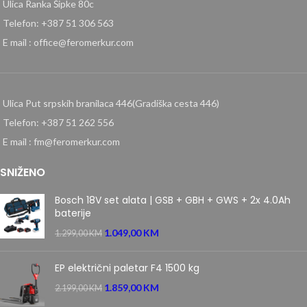
Ulica Ranka Šipke 80c
Telefon: +387 51 306 563
E mail : office@feromerkur.com
Ulica Put srpskih branilaca 446(Gradiška cesta 446)
Telefon: +387 51 262 556
E mail : fm@feromerkur.com
SNIŽENO
Bosch 18V set alata | GSB + GBH + GWS + 2x 4.0Ah
baterije
1.049,00
KM
1.299,00
KM
EP električni paletar F4 1500 kg
1.859,00
KM
2.199,00
KM