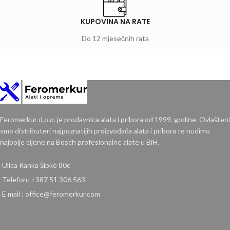
KUPOVINA NA RATE
Do 12 mjesečnih rata
Feromerkur d.o.o. je prodavnica alata i pribora od 1999. godine. Ovlašteni
smo distributeri najpoznatijih proizvođača alata i pribora te nudimo
najbolje cijene na Bosch profesionalne alate u BiH.
Ulica Ranka Šipke 80c
Telefon: +387 51 306 563
E mail : office@feromerkur.com