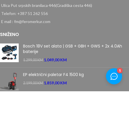
Ulica Put srpskih branilaca 446(Gradiška cesta 446)
Telefon: +387 51 262 556
E mail : fm@feromerkur.com
SNIŽENO
Bosch 18V set alata | GSB + GBH + GWS + 2x 4.0Ah
baterije
1.049,00
KM
1.299,00
KM
EP električni paletar F4 1500 kg
1.859,00
KM
2.199,00
KM
Villager samohodna motorna kosačica kosilica 5111 T
PRIME
669,00
KM
849,00
KM