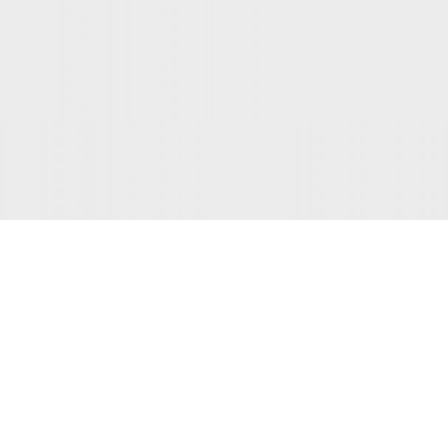
EXTERIOR DESIGN
Studio furniture ideas
View more