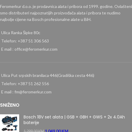
Feromerkur d.o.o. je prodavnica alata i pribora od 1999. godine. Ovlašteni
smo distributeri najpoznatijih proizvođača alata i pribora te nudimo
najbolje cijene na Bosch profesionalne alate u BiH.
Ulica Ranka Šipke 80c
Telefon: +387 51 306 563
E mail : office@feromerkur.com
Ulica Put srpskih branilaca 446(Gradiška cesta 446)
Telefon: +387 51 262 556
E mail : fm@feromerkur.com
SNIŽENO
Bosch 18V set alata | GSB + GBH + GWS + 2x 4.0Ah
baterije
1.049,00
KM
1.299,00
KM