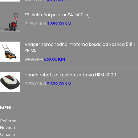
EP električni paletar F4 1500 kg
1.859,00
KM
2.199,00
KM
Villager samohodna motorna kosačica kosilica 5111 T
PRIME
669,00
KM
849,00
KM
Honda robotska kosilica za travu HRM 3000
5.839,00
KM
7.799,00
KM
MENI
Početna
Novosti
O nama