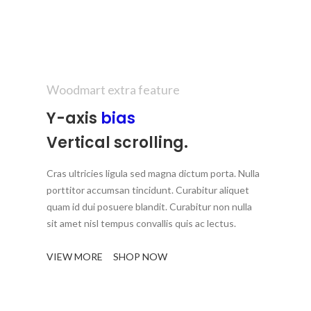
Woodmart extra feature
Y-axis
bias
Vertical scrolling.
Cras ultricies ligula sed magna dictum porta. Nulla
porttitor accumsan tincidunt. Curabitur aliquet
quam id dui posuere blandit. Curabitur non nulla
sit amet nisl tempus convallis quis ac lectus.
VIEW MORE
SHOP NOW