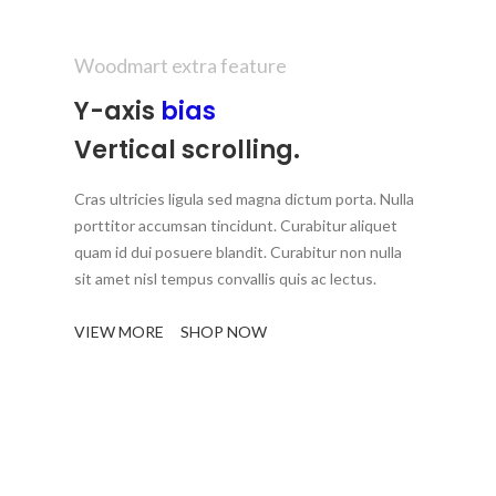
Woodmart extra feature
Y-axis
bias
Vertical scrolling.
Cras ultricies ligula sed magna dictum porta. Nulla
porttitor accumsan tincidunt. Curabitur aliquet
quam id dui posuere blandit. Curabitur non nulla
sit amet nisl tempus convallis quis ac lectus.
VIEW MORE
SHOP NOW