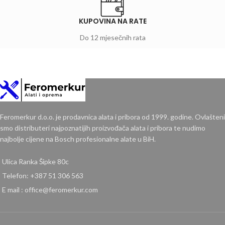
KUPOVINA NA RATE
Do 12 mjesečnih rata
Feromerkur d.o.o. je prodavnica alata i pribora od 1999. godine. Ovlašteni
smo distributeri najpoznatijih proizvođača alata i pribora te nudimo
najbolje cijene na Bosch profesionalne alate u BiH.
Ulica Ranka Šipke 80c
Telefon: +387 51 306 563
E mail : office@feromerkur.com