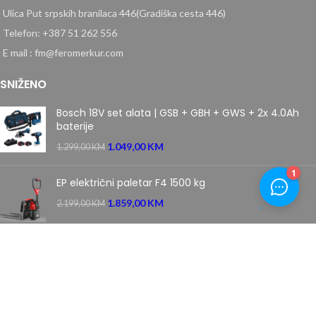
Ulica Put srpskih branilaca 446(Gradiška cesta 446)
Telefon: +387 51 262 556
E mail : fm@feromerkur.com
SNIŽENO
Bosch 18V set alata | GSB + GBH + GWS + 2x 4.0Ah
baterije
1.049,00
KM
1.299,00
KM
EP električni paletar F4 1500 kg
1.859,00
KM
2.199,00
KM
Villager samohodna motorna kosačica kosilica 5111 T
PRIME
669,00
KM
849,00
KM