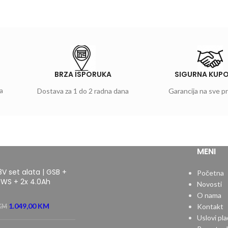
BRZA ISPORUKA
SIGURNA KUP
a
Dostava za 1 do 2 radna dana
Garancija na sve p
MENI
8V set alata | GSB +
Početna
WS + 2x 4.0Ah
Novosti
O nama
1.049,00
KM
Kontakt
KM
Uslovi pla