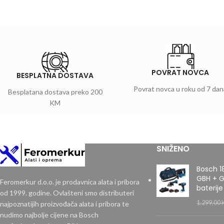
POVRAT NOVCA
BESPLATNA DOSTAVA
Povrat novca u roku od 7 dan
Besplatana dostava preko 200
KM
SNIŽENO
Bosch 1
GBH + G
Feromerkur d.o.o. je prodavnica alata i pribora
baterije
od 1999. godine. Ovlašteni smo distributeri
1.299,00
najpoznatijih proizvođača alata i pribora te
nudimo najbolje cijene na Bosch