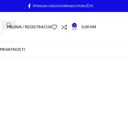
PITANJA I ODGOVORI
KAKO PORUČITI
0
PRIJAVA / REGISTRACIJA
0,00
KM
 PRIVATNOSTI