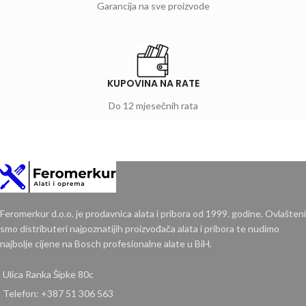
Garancija na sve proizvode
KUPOVINA NA RATE
Do 12 mjesečnih rata
Feromerkur d.o.o. je prodavnica alata i pribora od 1999. godine. Ovlašteni
smo distributeri najpoznatijih proizvođača alata i pribora te nudimo
najbolje cijene na Bosch profesionalne alate u BiH.
Ulica Ranka Šipke 80c
Telefon: +387 51 306 563