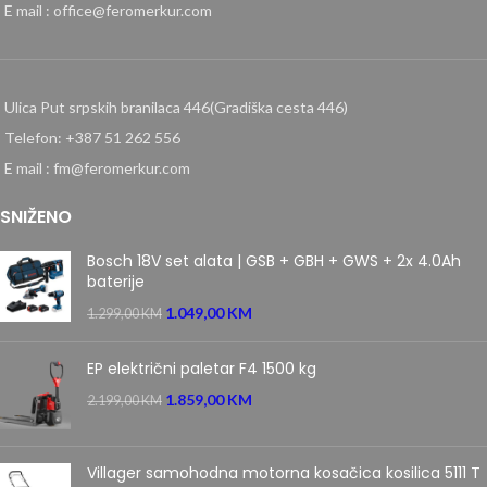
E mail : office@feromerkur.com
Ulica Put srpskih branilaca 446(Gradiška cesta 446)
Telefon: +387 51 262 556
E mail : fm@feromerkur.com
SNIŽENO
Bosch 18V set alata | GSB + GBH + GWS + 2x 4.0Ah
baterije
1.049,00
KM
1.299,00
KM
EP električni paletar F4 1500 kg
1.859,00
KM
2.199,00
KM
Villager samohodna motorna kosačica kosilica 5111 T