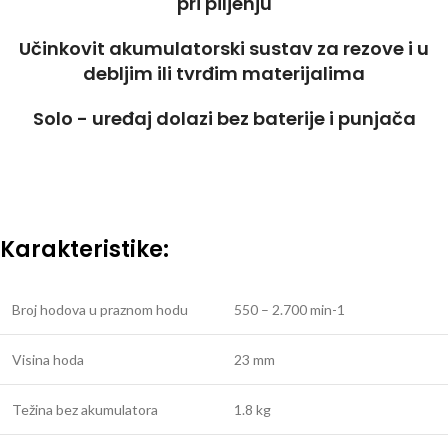
pri piljenju
Učinkovit akumulatorski sustav za rezove i u
debljim ili tvrđim materijalima
Solo - uređaj dolazi bez baterije i punjača
Karakteristike:
Broj hodova u praznom hodu
550 – 2.700 min-1
Visina hoda
23 mm
Težina bez akumulatora
1.8 kg