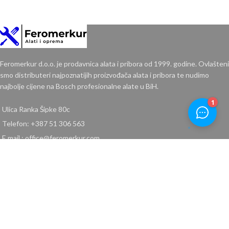
Feromerkur d.o.o. je prodavnica alata i pribora od 1999. godine. Ovlašteni
smo distributeri najpoznatijih proizvođača alata i pribora te nudimo
najbolje cijene na Bosch profesionalne alate u BiH.
Ulica Ranka Šipke 80c
Telefon: +387 51 306 563
E mail : office@feromerkur.com
Ulica Put srpskih branilaca 446(Gradiška cesta 446)
Telefon: +387 51 262 556
E mail : fm@feromerkur.com