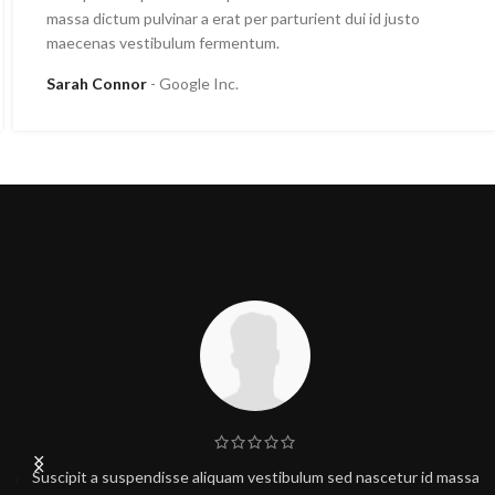
massa dictum pulvinar a erat per parturient dui id justo
maecenas vestibulum fermentum.
Sarah Connor
Google Inc.
sa
Suscipit a suspendisse aliquam vestibulum sed nascetur id massa
S