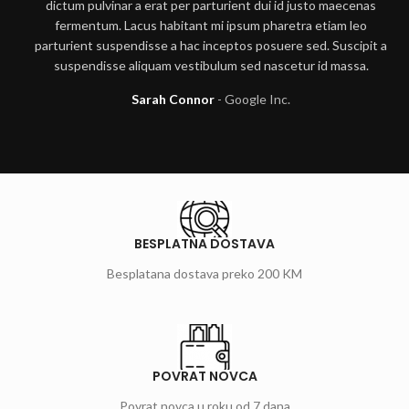
dictum pulvinar a erat per parturient dui id justo maecenas
fermentum. Lacus habitant mi ipsum pharetra etiam leo
parturient suspendisse a hac inceptos posuere sed. Suscipit a
suspendisse aliquam vestibulum sed nascetur id massa.
Sarah Connor
Google Inc.
BESPLATNA DOSTAVA
Besplatana dostava preko 200 KM
POVRAT NOVCA
Povrat novca u roku od 7 dana