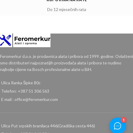
Do 12 mjesečnih rata
Feromerkur d.o.o. je prodavnica alata i pribora od 1999. godine. Ovlašteni
smo distributeri najpoznatijih proizvođača alata i pribora te nudimo
najbolje cijene na Bosch profesionalne alate u BiH.
Ulica Ranka Šipke 80c
Telefon: +387 51 306 563
E mail : office@feromerkur.com
Ulica Put srpskih branilaca 446(Gradiška cesta 446)