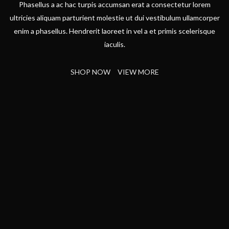
Phasellus a ac hac turpis accumsan erat a consectetur lorem
ultricies aliquam parturient molestie ut dui vestibulum ullamcorper
enim a phasellus. Hendrerit laoreet in vel a et primis scelerisque
iaculis.
SHOP NOW
VIEW MORE